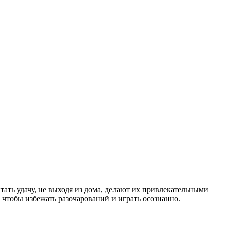
тать удачу, не выходя из дома, делают их привлекательными
 чтобы избежать разочарований и играть осознанно.