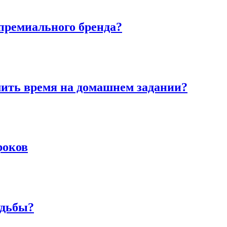
премиального бренда?
мить время на домашнем задании?
роков
удьбы?