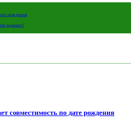
дате рождения
?
ем задании?
ет совместимость по дате рождения