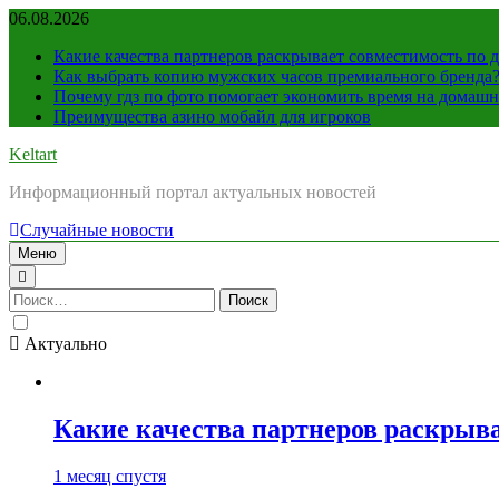
Перейти
06.08.2026
к
Какие качества партнеров раскрывает совместимость по 
содержимому
Как выбрать копию мужских часов премиального бренда
Почему гдз по фото помогает экономить время на домашн
Преимущества азино мобайл для игроков
Keltart
Информационный портал актуальных новостей
Случайные новости
Меню
Найти:
Актуально
Какие качества партнеров раскрыва
1 месяц спустя