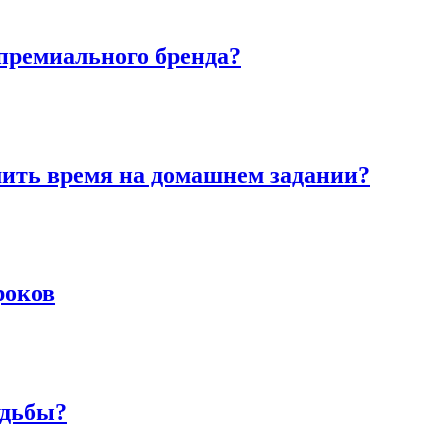
премиального бренда?
мить время на домашнем задании?
роков
удьбы?