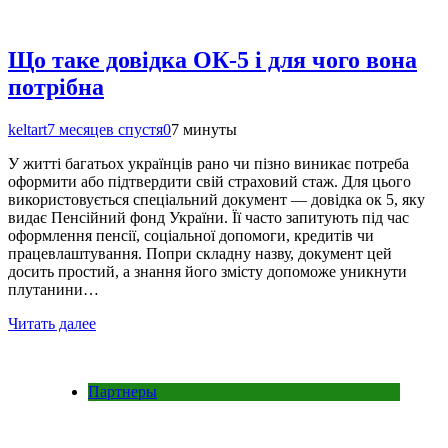
Що таке довідка ОК-5 і для чого вона
потрібна
keltart
7 месяцев спустя
0
7 минуты
У житті багатьох українців рано чи пізно виникає потреба
оформити або підтвердити свій страховий стаж. Для цього
використовується спеціальний документ — довідка ок 5, яку
видає Пенсійний фонд України. Її часто запитують під час
оформлення пенсії, соціальної допомоги, кредитів чи
працевлаштування. Попри складну назву, документ цей
досить простий, а знання його змісту допоможе уникнути
плутанини…
Читать далее
Партнеры