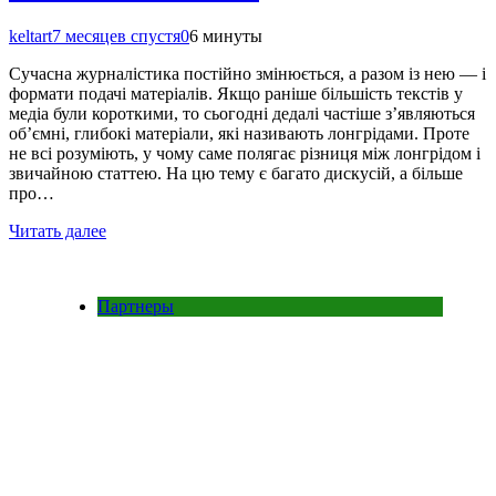
keltart
7 месяцев спустя
0
6 минуты
Сучасна журналістика постійно змінюється, а разом із нею — і
формати подачі матеріалів. Якщо раніше більшість текстів у
медіа були короткими, то сьогодні дедалі частіше з’являються
об’ємні, глибокі матеріали, які називають лонгрідами. Проте
не всі розуміють, у чому саме полягає різниця між лонгрідом і
звичайною статтею. На цю тему є багато дискусій, а більше
про…
Читать далее
Партнеры