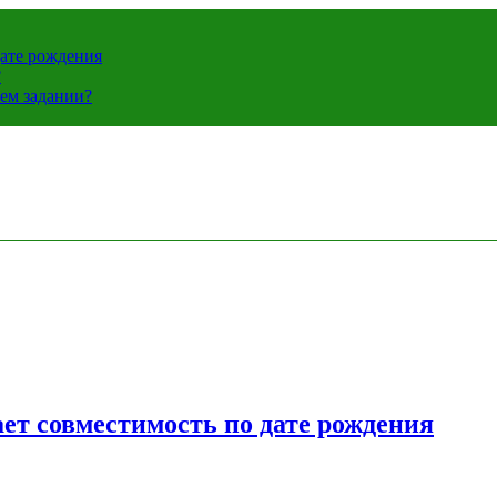
дате рождения
?
ем задании?
ет совместимость по дате рождения