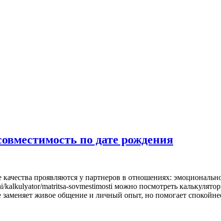
совместимость по дате рождения
 качества проявляются у партнеров в отношениях: эмоционально
1ai/kalkulyator/matritsa-sovmestimosti можно посмотреть калькул
е заменяет живое общение и личный опыт, но помогает спокойн