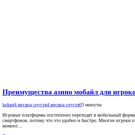
Преимущества азино мобайл для игрок
keltart
4 месяца спустя
4 месяца спустя
0
5 минуты
Игровые платформы постепенно переходят в мобильный формат, 
смартфонов, потому что это удобно и быстро. Многие игроки о
момент…