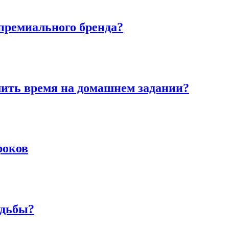
премиального бренда?
мить время на домашнем задании?
роков
удьбы?