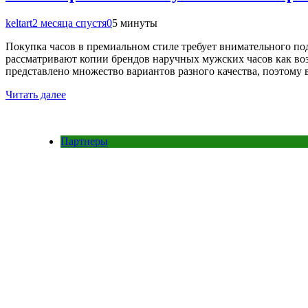
keltart
2 месяца спустя
0
5 минуты
Покупка часов в премиальном стиле требует внимательного под
рассматривают копии брендов наручных мужских часов как во
представлено множество вариантов разного качества, поэтому
Читать далее
Партнеры